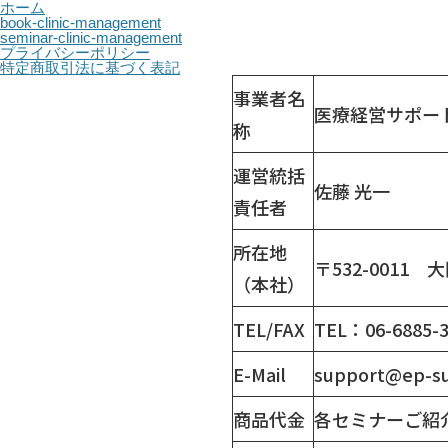
ホーム
book-clinic-management
seminar-clinic-management
プライバシーポリシー
特定商取引法に基づく表記
事業者名
医療経営サポート
称
運営統括
佐藤 光一
責任者
所在地
〒532-001
（本社）
TEL/FAX
TEL：06-6885-
E-Mail
support@ep-su
商品代金
各セミナーご紹