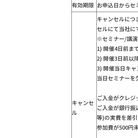
有効期限
お申込日からセ
キャンセルにつ
セルにて当社に
※セミナー/講
1) 開催4日前
2) 開催3日前
3) 開催当日キ
当日セミナーを
ご入金がクレジ
キャンセ
ご入金が銀行振込
ル
等)の実費を差
参加費が500